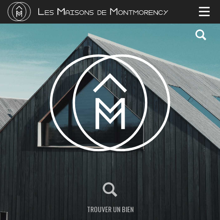
TYPE DE BIENS
Appartements
Immeuble
Loft
Maisons
Off market
LOCALISATION
BUDGET
Croissant
Décroissant
SURFACE
Croissante
Décroissante
TROUVER UN BIEN