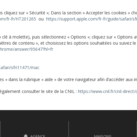
is cliquez sur « Sécurité »; Dans la section « Accepter les cookies » c
com/fr-fr/HT201265
ou
https://support.apple.com/fr-fr/guide/safari/
clé à molette), puis sélectionnez « Options »; cliquez sur « Options 
mètres de contenu », et choisissez les options souhaitées ou suivez le 
chrome/answer/95647?hl=fr
safari/sfri11471/mac
 » dans la rubrique « aide » de votre navigateur afin d
’
accéder aux i
également consulter le site de la CNIL :
https://www.cnil.fr/cnil-direct
AGENCE
MAISONS