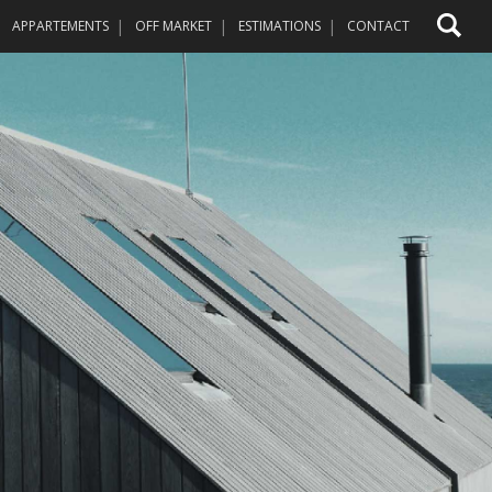
APPARTEMENTS
OFF MARKET
ESTIMATIONS
CONTACT
SURFACE
nt
Croissante
Décroissante