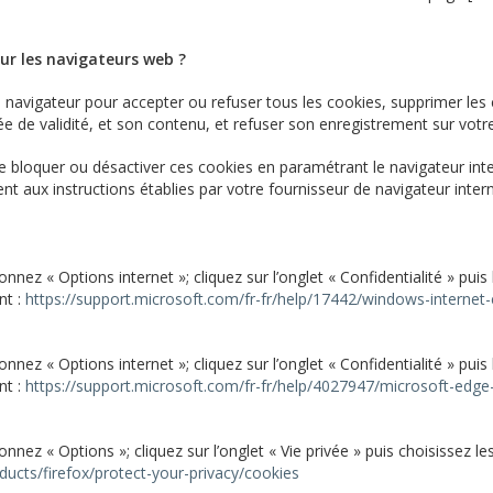
r les navigateurs web ?
e navigateur pour accepter ou refuser tous les cookies, supprimer le
e de validité, et son contenu, et refuser son enregistrement sur votre
bloquer ou désactiver ces cookies en paramétrant le navigateur inte
 aux instructions établies par votre fournisseur de navigateur interne
onnez « Options internet »; cliquez sur l
’
onglet « Confidentialité » puis 
nt :
https://support.microsoft.com/fr-fr/help/17442/windows-internet
onnez « Options internet »; cliquez sur l
’
onglet « Confidentialité » puis 
nt :
https://support.microsoft.com/fr-fr/help/4027947/microsoft-edge
onnez « Options »; cliquez sur l
’
onglet « Vie privée » puis choisissez l
oducts/firefox/protect-your-privacy/cookies