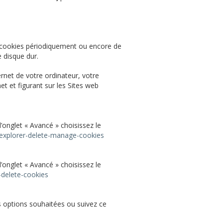
s cookies périodiquement ou encore de
 disque dur.
rnet de votre ordinateur, votre
t et figurant sur les Sites web
l
’
onglet « Avancé » choisissez le
-explorer-delete-manage-cookies
l
’
onglet « Avancé » choisissez le
-delete-cookies
es options souhaitées ou suivez ce