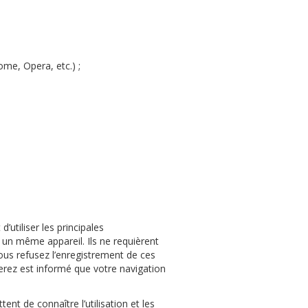
rome, Opera, etc.) ;
 d
’
utiliser les principales
 un même appareil. Ils ne requièrent
us refusez l
’
enregistrement de ces
erez est informé que votre navigation
tent de connaître l
’
utilisation et les