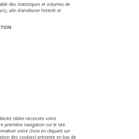
blir des statistiques et volumes de
rs), afin d
’
améliorer l
’
intérêt et
ATION
licité ciblée nécessite votre
re première navigation sur le site.
onnaliser votre choix en cliquant sur
stion des cookies] présente en bas de