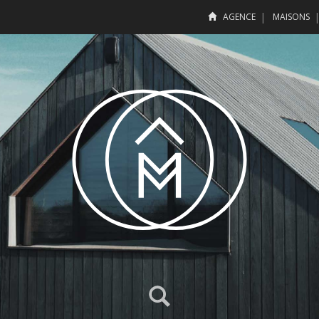
AGENCE
MAISONS
LOCALISATION
BUDGET
Maisons
Off market
Croissant
Décroissa