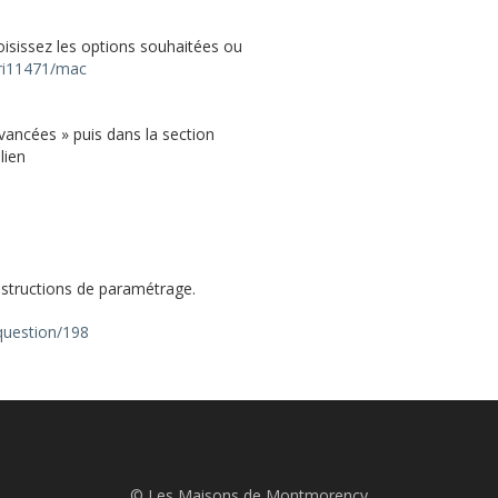
hoisissez les options souhaitées ou
sfri11471/mac
avancées » puis dans la section
lien
nstructions de paramétrage.
/question/198
© Les Maisons de Montmorency